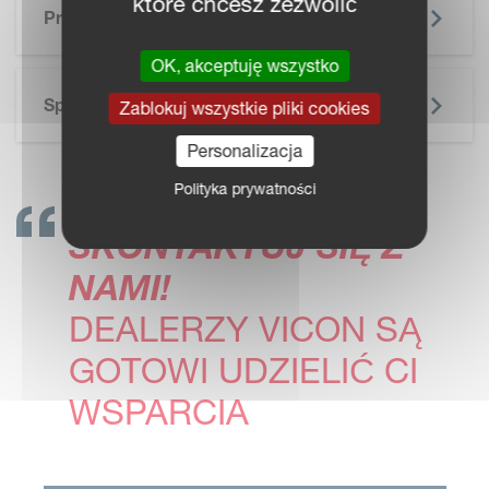
które chcesz zezwolić
Prospekt
OK, akceptuję wszystko
Specyfikacja Techniczna
Zablokuj wszystkie pliki cookies
Personalizacja
Polityka prywatności
SKONTAKTUJ SIĘ Z
NAMI!
DEALERZY VICON SĄ
GOTOWI UDZIELIĆ CI
WSPARCIA