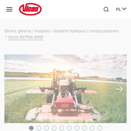
Panel zarządzania plikami cookies
PL
Skip to main content
Search
Select 
Strona główna
Kosiarki
Kosiarki dyskowe z kondycjonerem
Vicon EXTRA 600F